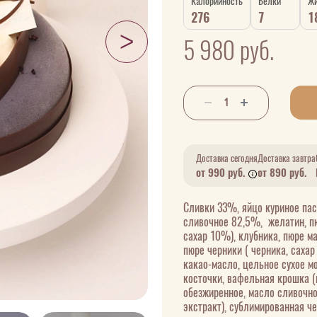
Калорийность
Белки
Ж
276
7
1
5 980
руб.
Доставка сегодня
Доставка завтра
от 990 руб.
от 890 руб.
Сливки 33%, яйцо куриное пас
сливочное 82,5%, желатин, п
сахар 10%), клубника, пюре м
пюре черники ( черника, саха
какао-масло, цельное сухое м
косточки, вафельная крошка (
обезжиренное, масло сливочно
экстракт), сублимированная че