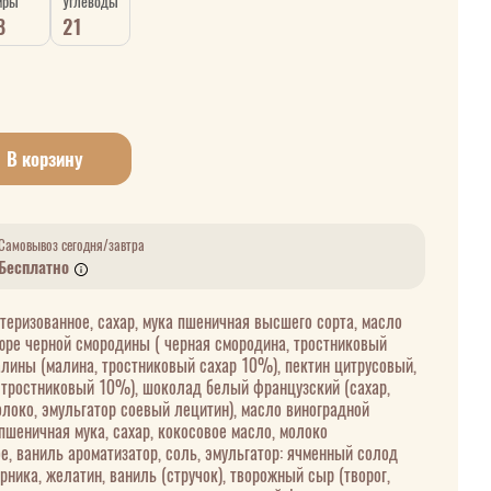
иры
Углеводы
8
21
В корзину
Самовывоз сегодня/завтра
Бесплатно
теризованное, сахар, мука пшеничная высшего сорта, масло
юре черной смородины ( черная смородина, тростниковый
алины (малина, тростниковый сахар 10%), пектин цитрусовый,
р тростниковый 10%), шоколад белый французский (сахар,
олоко, эмульгатор соевый лецитин), масло виноградной
пшеничная мука, сахар, кокосовое масло, молоко
е, ваниль ароматизатор, соль, эмульгатор: ячменный солод
рника, желатин, ваниль (стручок), творожный сыр (творог,