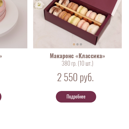
»
Макаронс «Классика»
380 гр. (10
шт
.)
2 550
руб.
Подробнее