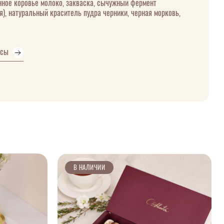
нное коровье молоко, закваска, сычужный фермент
), натуральный краситель пудра черники, черная морковь,
усы
В НАЛИЧИИ