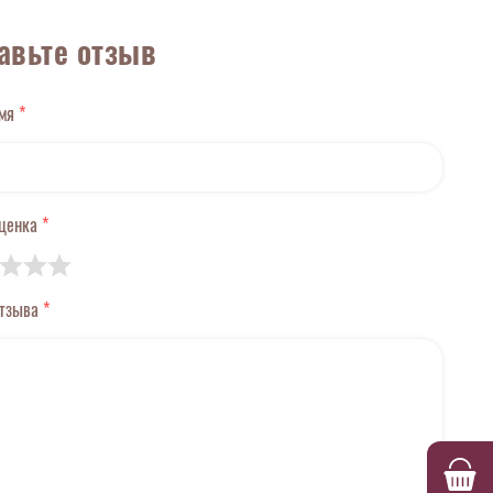
авьте отзыв
имя
*
оценка
*
отзыва
*