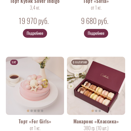
Торт Кубик Silver Indigo
Торт «Sofia»
3,4 кг.
от 1 кг.
19 970
руб.
9 680
руб.
Подробнее
Подробнее
ХИТ
В НАЛИЧИИ
Торт «For Girls»
Макаронс «Классика»
от 1 кг.
380 гр. (10
шт
.)