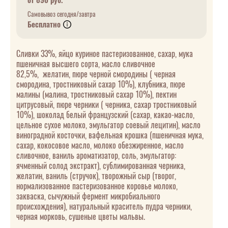
от 890 руб.
Самовывоз сегодня/завтра
Бесплатно
Сливки 33%, яйцо куриное пастеризованное, сахар, мука
пшеничная высшего сорта, масло сливочное
82,5%, желатин, пюре черной смородины ( черная
смородина, тростниковый сахар 10%), клубника, пюре
малины (малина, тростниковый сахар 10%), пектин
цитрусовый, пюре черники ( черника, сахар тростниковый
10%), шоколад белый французский (сахар, какао-масло,
цельное сухое молоко, эмульгатор соевый лецитин), масло
виноградной косточки, вафельная крошка (пшеничная мука,
сахар, кокосовое масло, молоко обезжиренное, масло
сливочное, ваниль ароматизатор, соль, эмульгатор:
ячменный солод экстракт), сублимированная черника,
желатин, ваниль (стручок), творожный сыр (творог,
нормализованное пастеризованное коровье молоко,
закваска, сычужный фермент микробиального
происхождения), натуральный краситель пудра черники,
черная морковь, сушеные цветы мальвы.