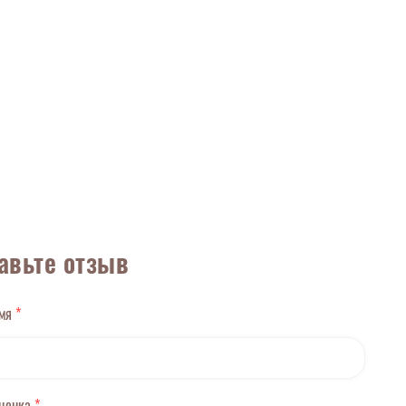
авьте отзыв
имя
*
оценка
*