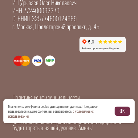
ИП Урываев Олег Николаевич
ИНН 772400092370
ОГРНИП 325774600124969
г. Москва, Пролетарский проспект, д. 45
Политика конфиденциальности
Мы используем файлы cookie для хранения данных. Продолжая
OK
пользоваться нашим сайтом, вы соглашаетесь
с условиями их
© 2026 Все картинки и копирайтинг принадлежат
использования
.
нам. Всякий посягающий на воровство информации
будет гореть в нашей духовке. Аминь!