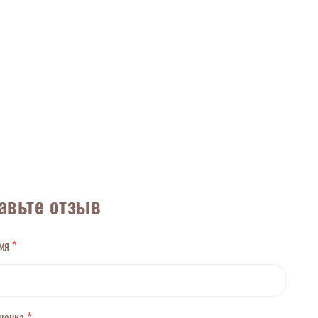
авьте отзыв
имя
*
оценка
*