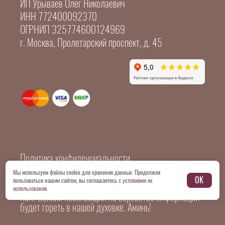
ИП Урываев Олег Николаевич
ИНН 772400092370
ОГРНИП 325774600124969
г. Москва, Пролетарский проспект, д. 45
Политика конфиденциальности
Мы используем файлы cookie для хранения данных. Продолжая
OK
пользоваться нашим сайтом, вы соглашаетесь
с условиями их
© 2026 Все картинки и копирайтинг принадлежат
использования
.
нам. Всякий посягающий на воровство информации
будет гореть в нашей духовке. Аминь!