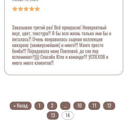
Заказываю третий раз! Всё прекрасно! Невероятный
вкус, цвет, текстура!!! Я бы всю жизнь только ими бы и
питалась!!! Очень понравилась сырная коллекция
макаронс (наивкуснейшие) и много!!!! Манго просто
бомба!!!! Порадовала маму Павловой, до сих пор
вспоминает!!)))) Спасибо Юле и команде!!!! УСПЕХОВ и
много много клиентов!!!
« Назад
1
2
...
10
11
12
13
14