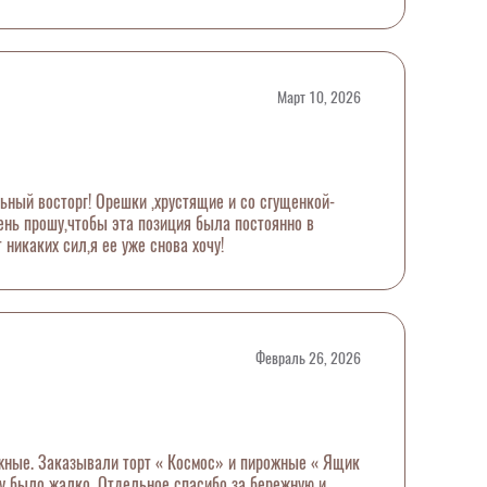
Март 10, 2026
ьный восторг! Орешки ,хрустящие и со сгущенкой-
чень прошу,чтобы эта позиция была постоянно в
т никаких сил,я ее уже снова хочу!
Февраль 26, 2026
жные. Заказывали торт « Космос» и пирожные « Ящик
ту было жалко. Отдельное спасибо за бережную и