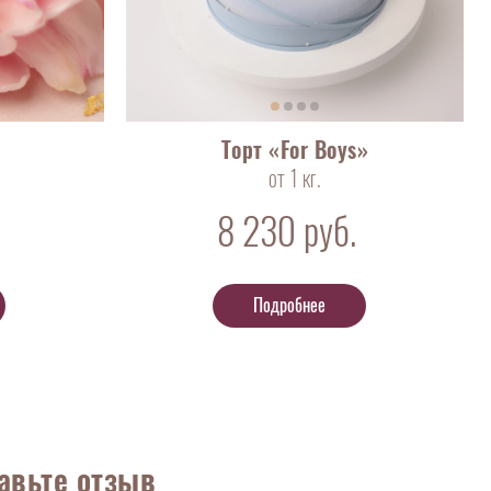
Торт «For Boys»
от 1 кг.
8 230
руб.
Подробнее
авьте отзыв