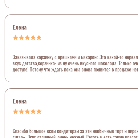
Елена
Заказывала корзинку с орешками и макаронс.Это какой-то нереал
вкус детства,корзинка- из ну очень вкусного шоколада. Только о
доступе! Потому что ждать пока она снова появится в продаже не
Елена
Спасибо большое всем кондитерам за эти необычные торт и пиро
сигар». Вкус отличный, очень нежный. Резать и есть такую красо