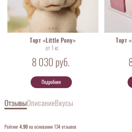
Торт «Little Pony»
Торт «
от 1 кг.
8 030
руб.
Подробнее
Отзывы
Описание
Вкусы
Рейтинг
4.90
на основании 134 отзывов