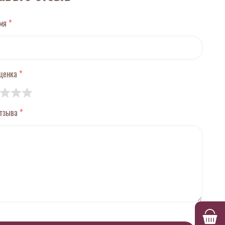
имя
*
оценка
*
отзыва
*