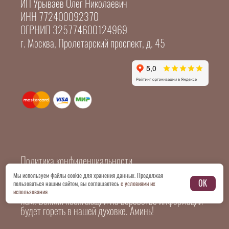
ИП Урываев Олег Николаевич
ИНН 772400092370
ОГРНИП 325774600124969
г. Москва, Пролетарский проспект, д. 45
Политика конфиденциальности
Мы используем файлы cookie для хранения данных. Продолжая
OK
пользоваться нашим сайтом, вы соглашаетесь
с условиями их
© 2026 Все картинки и копирайтинг принадлежат
использования
.
нам. Всякий посягающий на воровство информации
будет гореть в нашей духовке. Аминь!