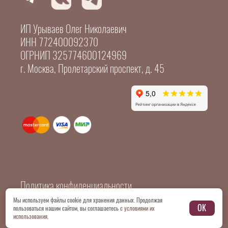
ИП Урываев Олег Николаевич
ИНН 772400092370
ОГРНИП 325774600124969
г. Москва, Пролетарский проспект, д. 45
Политика конфиденциальности
Мы используем файлы cookie для хранения данных. Продолжая
OK
пользоваться нашим сайтом, вы соглашаетесь
с условиями их
© 2026 Все картинки и копирайтинг принадлежат
использования
.
нам. Всякий посягающий на воровство информации