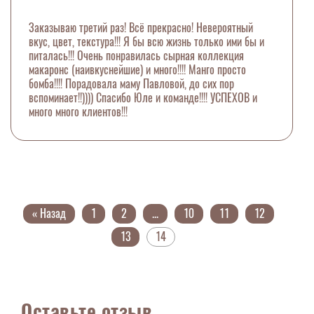
Заказываю третий раз! Всё прекрасно! Невероятный
вкус, цвет, текстура!!! Я бы всю жизнь только ими бы и
питалась!!! Очень понравилась сырная коллекция
макаронс (наивкуснейшие) и много!!!! Манго просто
бомба!!!! Порадовала маму Павловой, до сих пор
вспоминает!!)))) Спасибо Юле и команде!!!! УСПЕХОВ и
много много клиентов!!!
« Назад
1
2
...
10
11
12
13
14
Оставьте отзыв