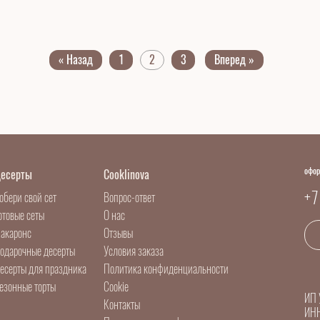
« Назад
1
2
3
Вперед »
офор
есерты
Cooklinova
+7
обери свой сет
Вопрос-ответ
отовые сеты
О нас
акаронс
Отзывы
одарочные десерты
Условия заказа
есерты для праздника
Политика конфиденциальности
езонные торты
Cookie
ИП 
Контакты
ИН