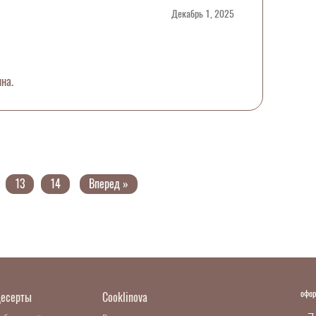
Декабрь 1, 2025
на.
13
14
Вперед »
офор
есерты
Cooklinova