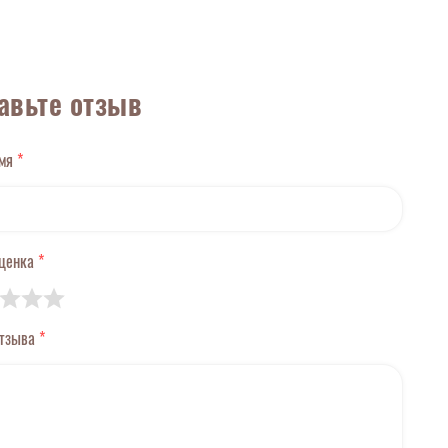
авьте отзыв
имя
*
оценка
*
отзыва
*