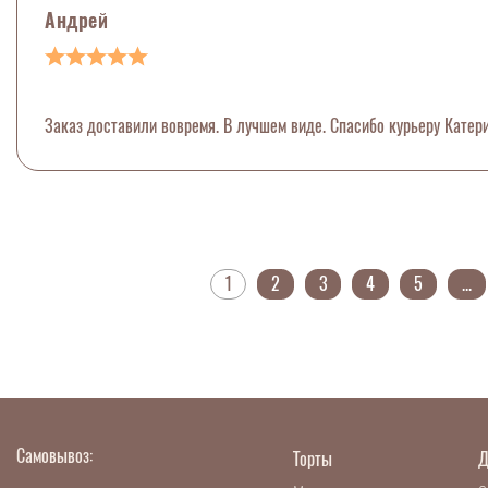
Андрей
Заказ доставили вовремя. В лучшем виде. Спасибо курьеру Катери
1
2
3
4
5
...
Самовывоз:
Торты
Д