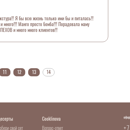
стура!!! Я бы всю жизнь только ими бы и питалась!!!
много!!!! Манго просто бомба!!!! Порадовала маму
СПЕХОВ и много много клиентов!!!
11
12
13
14
офор
есерты
Cooklinova
+7
обери свой сет
Вопрос-ответ