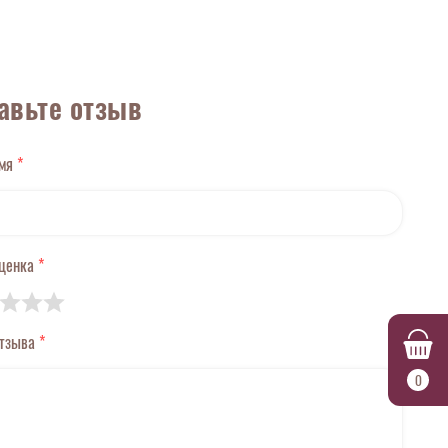
авьте отзыв
имя
*
оценка
*
отзыва
*
0