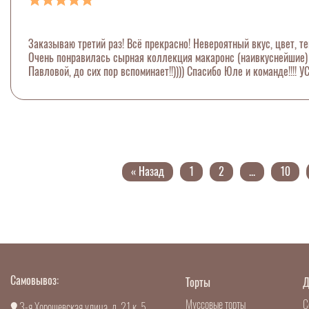
Заказываю третий раз! Всё прекрасно! Невероятный вкус, цвет, тек
Очень понравилась сырная коллекция макаронс (наивкуснейшие) и 
Павловой, до сих пор вспоминает!!)))) Спасибо Юле и команде!!!! У
« Назад
1
2
...
10
Самовывоз:
Торты
Д
Муссовые торты
С
3-я Хорошевская улица, д. 21 к. 5