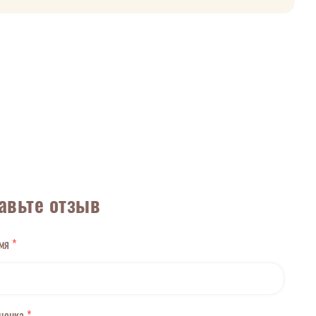
авьте отзыв
имя
*
оценка
*