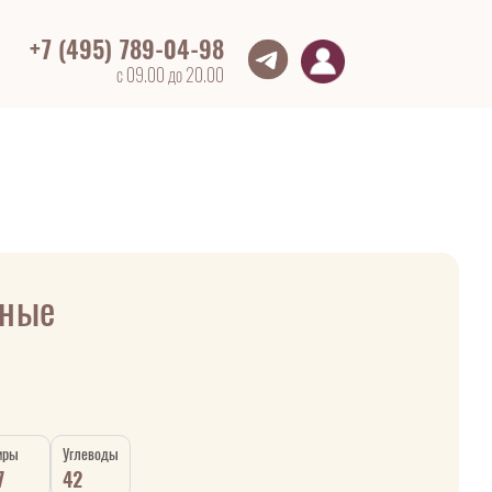
+7 (495) 789-04-98
с 09.00 до 20.00
рные
иры
Углеводы
7
42