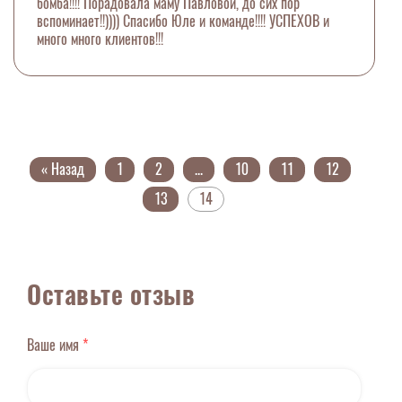
бомба!!!! Порадовала маму Павловой, до сих пор
вспоминает!!)))) Спасибо Юле и команде!!!! УСПЕХОВ и
много много клиентов!!!
« Назад
1
2
...
10
11
12
13
14
Оставьте отзыв
Ваше имя
*