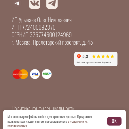
ИП Урываев Олег Николаевич
ИНН 772400092370
ОГРНИП 325774600124969
г. Москва, Пролетарский проспект, д. 45
Политика конфиденциальности
Мы используем файлы cookie для хранения данных. Продолжая
OK
пользоваться нашим сайтом, вы соглашаетесь
с условиями их
© 2026 Все картинки и копирайтинг принадлежат
использования
.