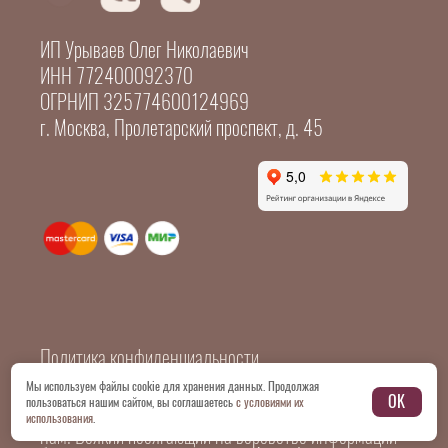
ИП Урываев Олег Николаевич
ИНН 772400092370
ОГРНИП 325774600124969
г. Москва, Пролетарский проспект, д. 45
Политика конфиденциальности
Мы используем файлы cookie для хранения данных. Продолжая
OK
пользоваться нашим сайтом, вы соглашаетесь
с условиями их
© 2026 Все картинки и копирайтинг принадлежат
использования
.
нам. Всякий посягающий на воровство информации