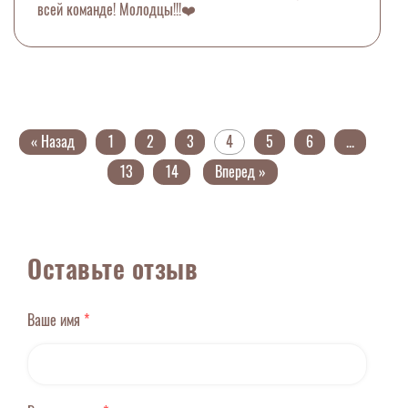
всей команде! Молодцы!!!❤️
« Назад
1
2
3
4
5
6
...
13
14
Вперед »
Оставьте отзыв
Ваше имя
*