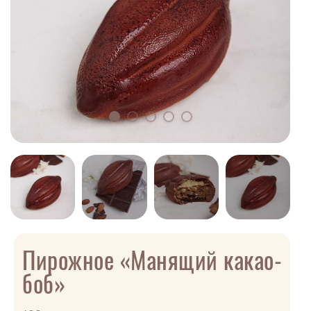
Пирожное «Манящий какао-
боб»