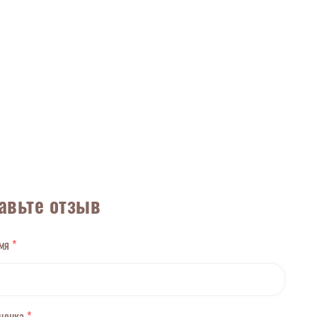
авьте отзыв
имя
*
оценка
*